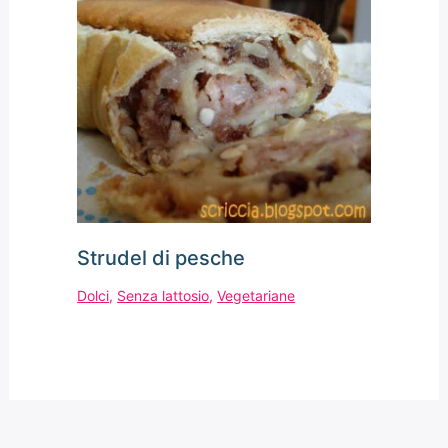
Strudel di pesche
Dolci
,
Senza lattosio
,
Vegetariane