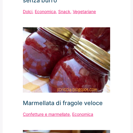
senza burro
Dolci
,
Economica
,
Snack
,
Vegetariane
Marmellata di fragole veloce
Confetture e marmellate
,
Economica