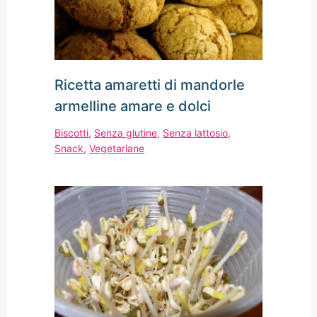
Ricetta amaretti di mandorle
armelline amare e dolci
Biscotti
,
Senza glutine
,
Senza lattosio
,
Snack
,
Vegetariane